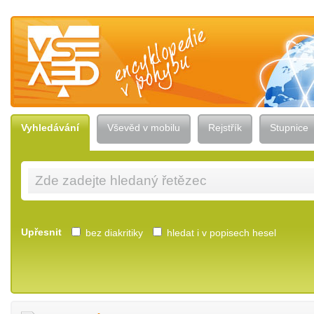
Vševěd — encyklopedie v pohybu
Vyhledávání
Vševěd v mobilu
Rejstřík
Stupnice
Upřesnit
bez diakritiky
hledat i v popisech hesel