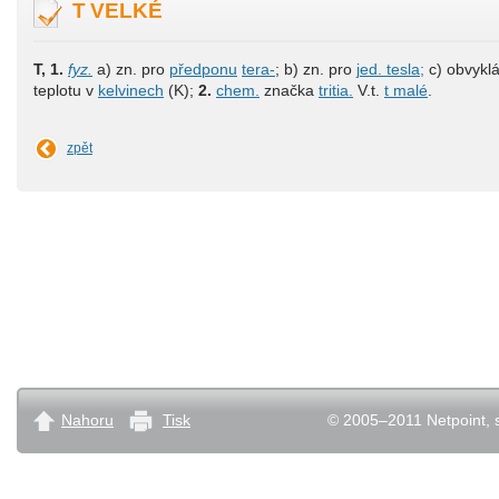
T VELKÉ
T,
1.
fyz.
a) zn. pro
předponu
tera-
; b) zn. pro
jed. tesla;
c) obvykl
teplotu v
kelvinech
(K);
2.
chem.
značka
tritia.
V.t.
t malé
.
zpět
Nahoru
Tisk
© 2005–2011 Netpoint, s