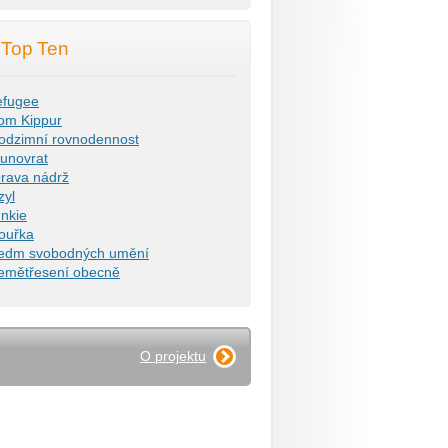
Top Ten
efugee
om Kippur
odzimní rovnodennost
lunovrat
rava nádrž
zyl
unkie
ouřka
edm svobodných umění
emětřesení obecně
O projektu