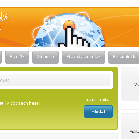
Rejstřík
Stupnice
Převody jednotek
Procentní kal
Vš
tipy pro hledání
t i v popisech hesel
Aplik