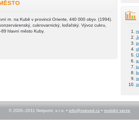
 MĚSTO
tavní m. na Kubě v provincii Oriente, 440 000 obyv. (1994).
 konzervárenský, cukrovarnický, loďařský. Vývoz cukru,
-89 hlavní město Kuby.
r
J
p
s
O
a
j
b
s
z
© 2005–2011 Netpoint, s.r.o. •
info@vseved.cz
•
mobilní verze