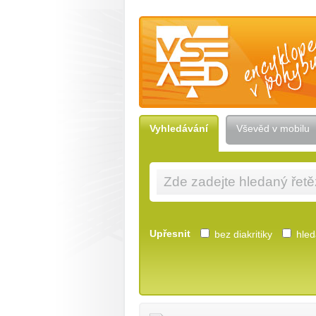
Vševěd — encyklopedie v pohybu
Vyhledávání
Vševěd v mobilu
Upřesnit
bez diakritiky
hleda