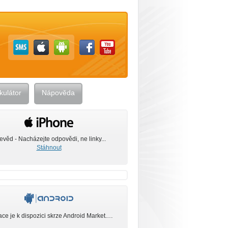
kulátor
Nápověda
evěd - Nacházejte odpovědi, ne linky...
Stáhnout
ace je k dispozici skrze Android Market.…