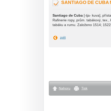
SANTIAGO DE CUBA
Santiago de Cuba
[-tja- kuva], přís
Rafinerie ropy, prům. tabákový, tex.,
tabáku a rumu. Založeno 1514; 1522
zpět
Nahoru
Tisk