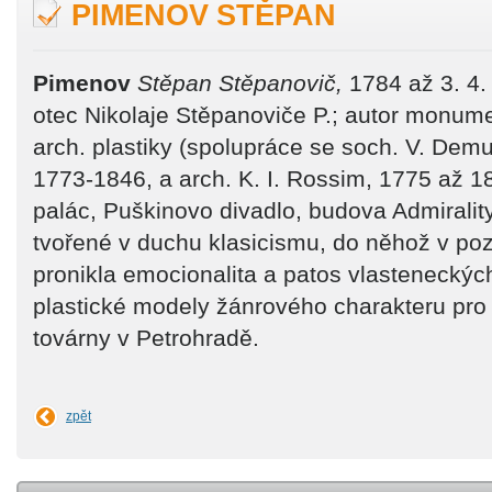
PIMENOV STĚPAN
Pimenov
Stěpan Stěpanovič,
1784 až 3. 4. 
otec Nikolaje Stěpanoviče P.; autor monume
arch. plastiky (spolupráce se soch. V. De
1773-1846, a arch. K. I. Rossim, 1775 až 1
palác, Puškinovo divadlo, budova Admiralit
tvořené v duchu klasicismu, do něhož v po
pronikla emocionalita a patos vlasteneckých
plastické modely žánrového charakteru pro
továrny v Petrohradě.
zpět