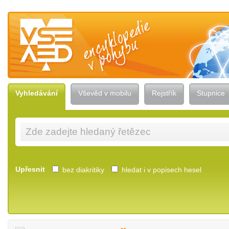
Vševěd — encyklopedie v pohybu
Vyhledávání
Vševěd v mobilu
Rejstřík
Stupnice
Upřesnit
bez diakritiky
hledat i v popisech hesel