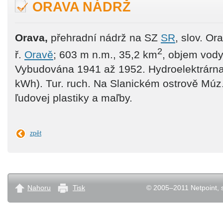
ORAVA NÁDRŽ
Orava,
přehradní nádrž na SZ
SR
, slov. Or
2
ř.
Oravě
; 603 m n.m., 35,2 km
, objem vody
Vybudována 1941 až 1952. Hydroelektrárna 
kWh). Tur. ruch. Na Slanickém ostrově Múz. 
ľudovej plastiky a maľby.
zpět
Nahoru
Tisk
© 2005–2011 Netpoint, s