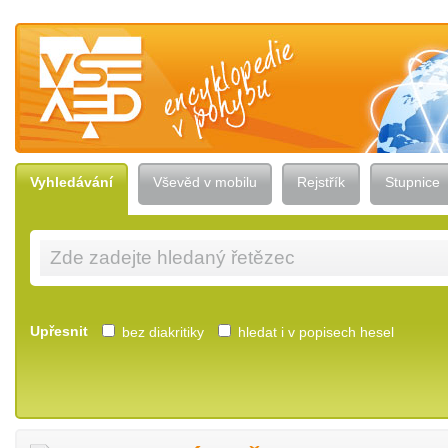
Vševěd — encyklopedie v pohybu
Vyhledávání
Vševěd v mobilu
Rejstřík
Stupnice
Upřesnit
bez diakritiky
hledat i v popisech hesel