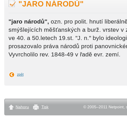
"JARO NÁRODŮ"
"jaro národů",
ozn. pro polit. hnutí liberáln
smýšlejících měšťanských a burž. vrstev v z
ve 40. a 50.letech 19.st. "J. n." bylo ideologi
prosazovalo práva národů proti panovnick
Vyvrcholilo rev. 1848-49 v řadě evr. zemí.
zpět
Nahoru
Tisk
© 2005–2011 Netpoint, s