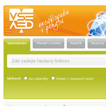
Vševěd — encyklopedie v pohybu
Vyhledávání
Vševěd v mobilu
Rejstřík
Stupnice
Upřesnit
bez diakritiky
hledat i v popisech hesel