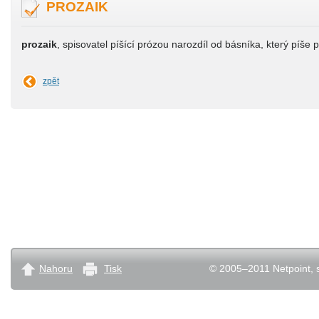
PROZAIK
prozaik
, spisovatel píšící prózou narozdíl od básníka, který píše p
zpět
Nahoru
Tisk
© 2005–2011 Netpoint, s