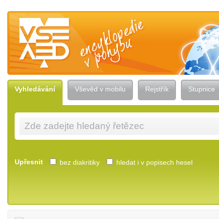
Vševěd — encyklopedie v pohybu
Vyhledávání
Vševěd v mobilu
Rejstřík
Stupnice
Upřesnit
bez diakritiky
hledat i v popisech hesel