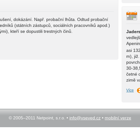
ušení, dokázání. Např. probační lhůta. Odtud probační
ředníků (státních zástupců, sociálních pracovníků apod.)
ými), kteří se dopustili trestných činů.
Jader
vedlej
Apenin
asi 13
m), již
povrch
30-38,
četné o
zimě 
Více
© 2005–2011 Netpoint, s.r.o. •
info@vseved.cz
•
mobilní verze