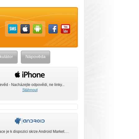
kulátor
Nápověda
evěd - Nacházejte odpovědi, ne linky...
Stáhnout
ace je k dispozici skrze Android Market.…