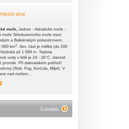
Heslo dne
ské moře,
Jadran - Adriatické moře -
ší moře Středozemního moře mezi
ským a Balkánským poloostrovem,
2
2 000 km
. Sev. část je mělká (do 200
. hluboká až 1 589 m. Teplota
ové vody v létě je 24 - 26°C, slanost
5 promile. Při dalmatském pobřeží
strovy (Rab, Pag, Korčula, Mljet). V
vane nad mořem…
O projektu