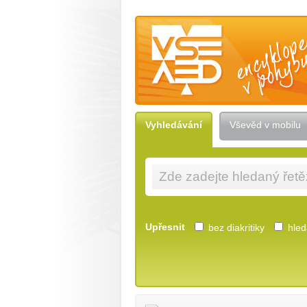
Vševěd — encyklopedie v pohybu
Vyhledávání
Vševěd v mobilu
Upřesnit
bez diakritiky
hleda