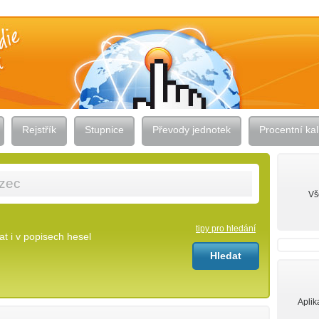
Rejstřík
Stupnice
Převody jednotek
Procentní kal
Vš
tipy pro hledání
t i v popisech hesel
Aplik