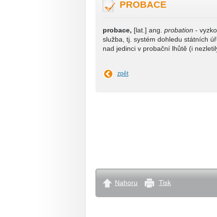
PROBACE
probace,
[lat.] ang.
probation
- vyzko
služba, tj. systém dohledu státních ú
nad jedinci v probační lhůtě (i nezletil
zpět
Nahoru
Tisk