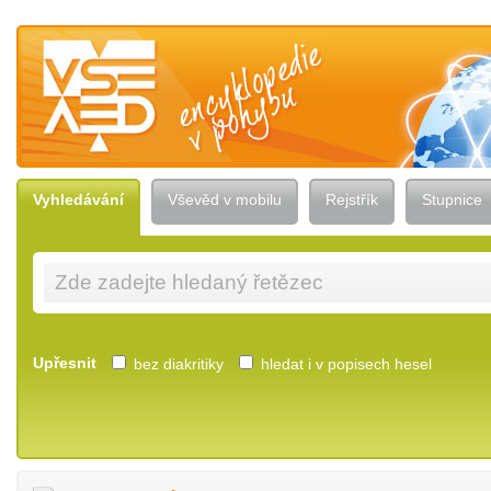
Vševěd — encyklopedie v pohybu
Vyhledávání
Vševěd v mobilu
Rejstřík
Stupnice
Upřesnit
bez diakritiky
hledat i v popisech hesel