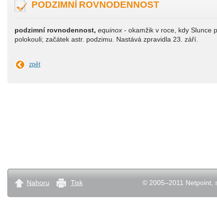
PODZIMNÍ ROVNODENNOST
podzimní rovnodennost,
equinox
- okamžik v roce, kdy Slunce př
polokouli; začátek astr. podzimu. Nastává zpravidla 23. září.
zpět
Nahoru
Tisk
© 2005–2011 Netpoint, s