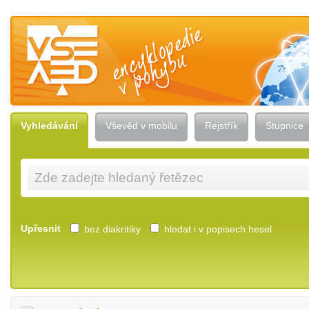
Vševěd — encyklopedie v pohybu
Vyhledávání
Vševěd v mobilu
Rejstřík
Stupnice
Upřesnit
bez diakritiky
hledat i v popisech hesel