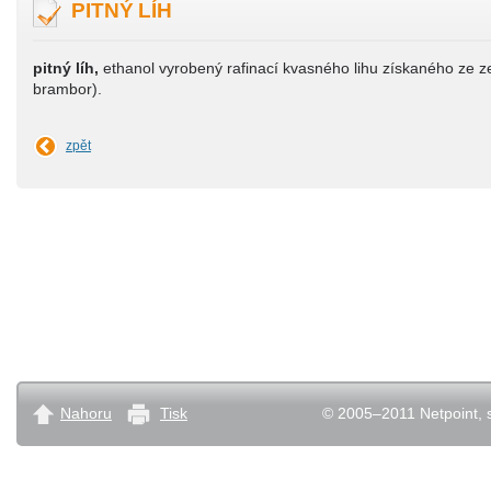
PITNÝ LÍH
pitný líh,
ethanol vyrobený rafinací kvasného lihu získaného ze ze
brambor).
zpět
Nahoru
Tisk
© 2005–2011 Netpoint, s