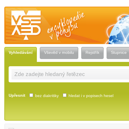
Vševěd — encyklopedie v pohybu
Vyhledávání
Vševěd v mobilu
Rejstřík
Stupnice
Upřesnit
bez diakritiky
hledat i v popisech hesel