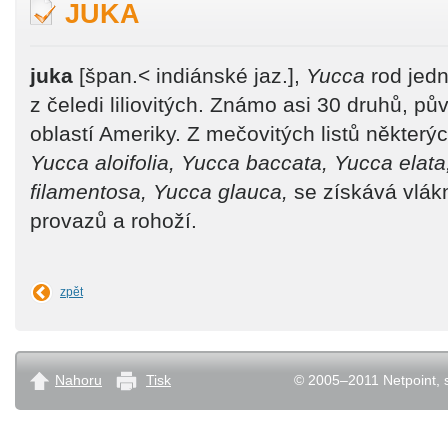
JUKA
juka
[špan.< indiánské jaz.],
Yucca
rod jedn
z čeledi liliovitých. Známo asi 30 druhů, pův
oblastí Ameriky. Z mečovitých listů některý
Yucca aloifolia, Yucca baccata, Yucca elat
filamentosa, Yucca glauca,
se získává vlákn
provazů a rohoží.
zpět
Nahoru
Tisk
© 2005–2011 Netpoint, s