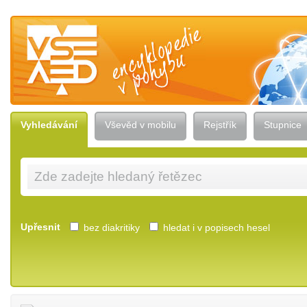
Vševěd — encyklopedie v pohybu
Vyhledávání
Vševěd v mobilu
Rejstřík
Stupnice
Upřesnit
bez diakritiky
hledat i v popisech hesel