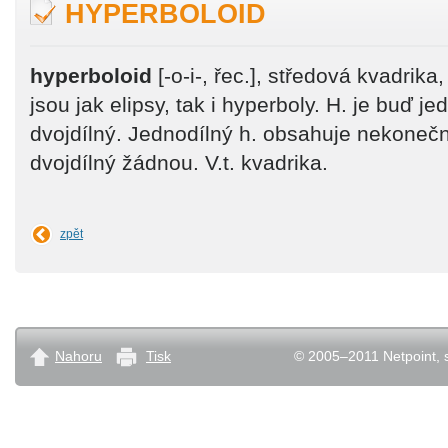
HYPERBOLOID
hyperboloid
[-o-i-, řec.], středová kvadrika,
jsou jak elipsy, tak i hyperboly. H. je buď j
dvojdílný. Jednodílný h. obsahuje nekone
dvojdílný žádnou. V.t. kvadrika.
zpět
Nahoru
Tisk
© 2005–2011 Netpoint, s