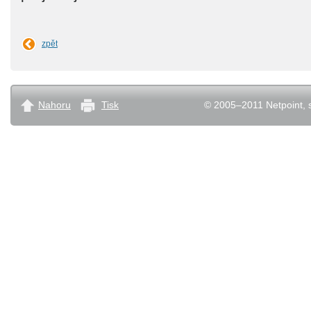
zpět
Nahoru
Tisk
© 2005–2011 Netpoint, s