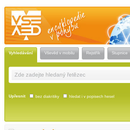
Vševěd — encyklopedie v pohybu
Vyhledávání
Vševěd v mobilu
Rejstřík
Stupnice
Upřesnit
bez diakritiky
hledat i v popisech hesel