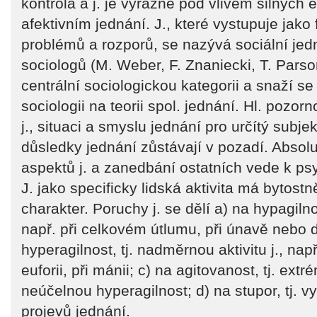
kontrola a j. je výrazně pod vlivem silných 
afektivním jednání. J., které vystupuje jako
problémů a rozporů, se nazývá sociální jed
sociologů (M. Weber, F. Znaniecki, T. Pars
centrální sociologickou kategorii a snaží s
sociologii na teorii spol. jednání. Hl. pozor
j., situaci a smyslu jednání pro určítý subjek
důsledky jednání zůstávají v pozadí. Absolu
aspektů j. a zanedbání ostatních vede k psy
J. jako specificky lidská aktivita má bytostn
charakter. Poruchy j. se dělí a) na hypagilnost
např. při celkovém útlumu, při únavě nebo d
hyperagilnost, tj. nadměrnou aktivitu j., nap
euforii, při mánii; c) na agitovanost, tj. extr
neúčelnou hyperagilnost; d) na stupor, tj. v
projevů jednání.