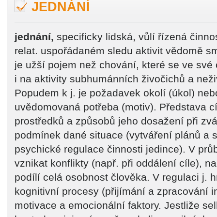
JEDNÁNÍ
jednání,
specificky lidská, vůlí řízená činno
relat. uspořádaném sledu aktivit vědomě směř
je užší pojem než chování, které se ve své
i na aktivity subhumánních živočichů a než
Popudem k j. je požadavek okolí (úkol) nebo
uvědomovaná potřeba (motiv). Představa cí
prostředků a způsobů jeho dosažení při zv
podmínek dané situace (vytváření plánů a str
psychické regulace činnosti jedince). V pr
vznikat konflikty (např. při oddálení cíle), n
podílí celá osobnost člověka. V regulaci j. hr
kognitivní procesy (přijímání a zpracování i
motivace a emocionální faktory. Jestliže se