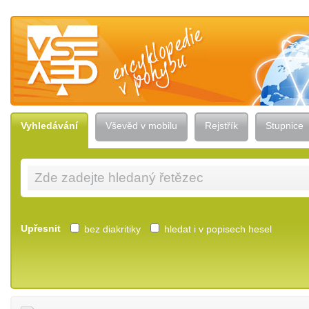
Vševěd — encyklopedie v pohybu
Vyhledávání
Vševěd v mobilu
Rejstřík
Stupnice
Upřesnit
bez diakritiky
hledat i v popisech hesel