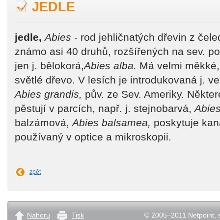
JEDLE
jedle,
Abies
- rod jehličnatých dřevin z čele
známo asi 40 druhů, rozšířených na sev. po
jen j. bělokorá,
Abies alba.
Má velmi měkké,
světlé dřevo. V lesích je introdukovaná j. ve
Abies grandis,
pův. ze Sev. Ameriky. Někter
pěstují v parcích, např. j. stejnobarvá,
Abies
balzámová,
Abies balsamea,
poskytuje kan
používaný v optice a mikroskopii.
zpět
Nahoru
Tisk
© 2005–2011 Netpoint, s