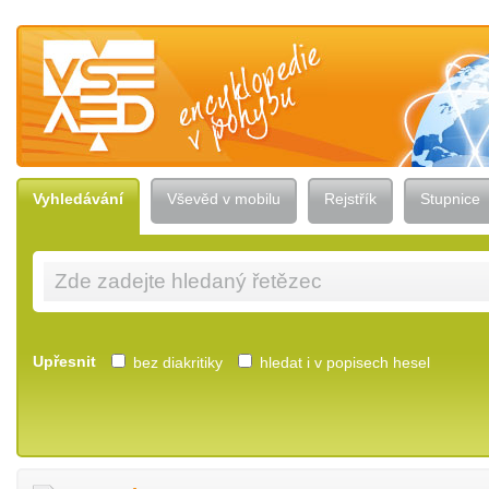
Vševěd — encyklopedie v pohybu
Vyhledávání
Vševěd v mobilu
Rejstřík
Stupnice
Upřesnit
bez diakritiky
hledat i v popisech hesel