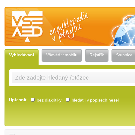
Vševěd — encyklopedie v pohybu
Vyhledávání
Vševěd v mobilu
Rejstřík
Stupnice
Upřesnit
bez diakritiky
hledat i v popisech hesel