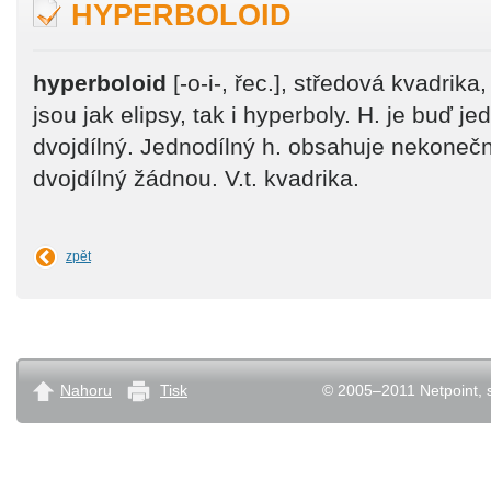
HYPERBOLOID
hyperboloid
[-o-i-, řec.], středová kvadrika,
jsou jak elipsy, tak i hyperboly. H. je buď j
dvojdílný. Jednodílný h. obsahuje nekone
dvojdílný žádnou. V.t. kvadrika.
zpět
Nahoru
Tisk
© 2005–2011 Netpoint, s