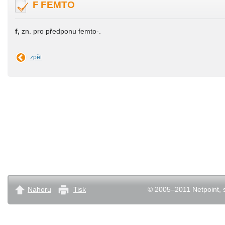
F FEMTO
f,
zn. pro předponu femto-.
zpět
Nahoru
Tisk
© 2005–2011 Netpoint, s