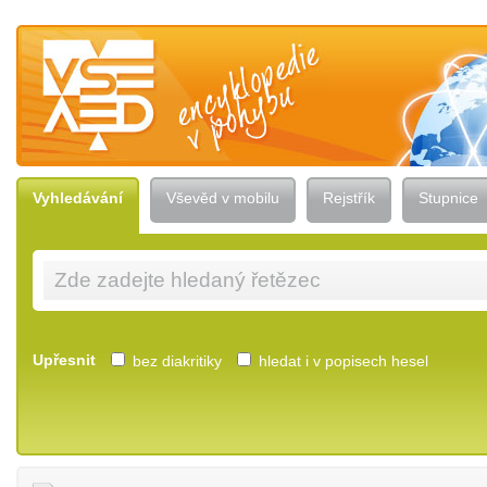
Vševěd — encyklopedie v pohybu
Vyhledávání
Vševěd v mobilu
Rejstřík
Stupnice
Upřesnit
bez diakritiky
hledat i v popisech hesel