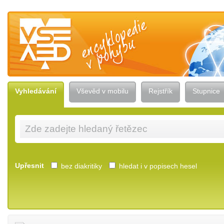
Vševěd — encyklopedie v pohybu
Vyhledávání
Vševěd v mobilu
Rejstřík
Stupnice
Upřesnit
bez diakritiky
hledat i v popisech hesel