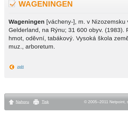
WAGENINGEN
Wageningen
[vácheny-], m. v Nizozemsku v
Gelderland, na Rýnu; 31 600 obyv. (1983). P
hmot, oděvní, tabákový. Vysoká škola zeměd
muz., arboretum.
zpět
Nahoru
Tisk
© 2005–2011 Netpoint, s