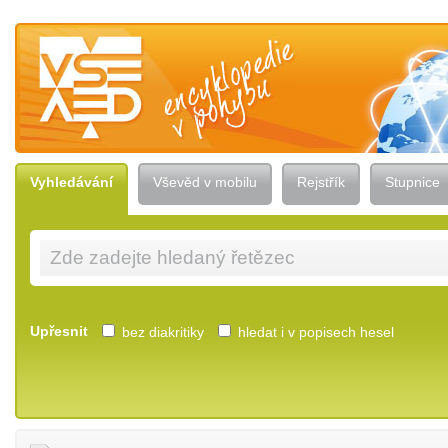
Vševěd — encyklopedie v pohybu
Vyhledávání
Vševěd v mobilu
Rejstřík
Stupnice
Upřesnit
bez diakritiky
hledat i v popisech hesel