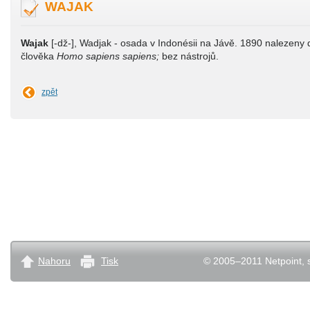
WAJAK
Wajak
[-dž-], Wadjak - osada v Indonésii na Jávě. 1890 nalezeny d
člověka
Homo sapiens sapiens;
bez nástrojů.
zpět
Nahoru
Tisk
© 2005–2011 Netpoint, s