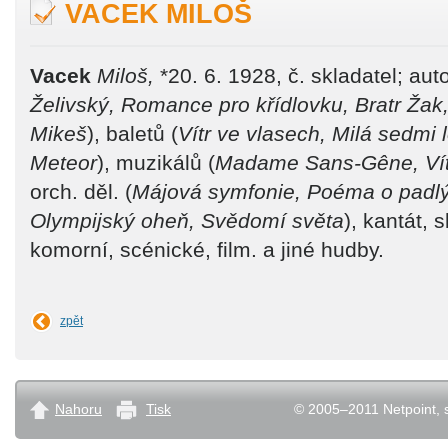
VACEK MILOŠ
Vacek
Miloš,
*20. 6. 1928, č. skladatel; auto
Želivský, Romance pro křídlovku, Bratr Žak
Mikeš
), baletů (
Vítr ve vlasech, Milá sedmi 
Meteor
), muzikálů (
Madame Sans-Gêne, Vít
orch. děl. (
Májová symfonie, Poéma o padlý
Olympijský oheň, Svědomí světa
), kantát, 
komorní, scénické, film. a jiné hudby.
zpět
Nahoru
Tisk
© 2005–2011 Netpoint, s