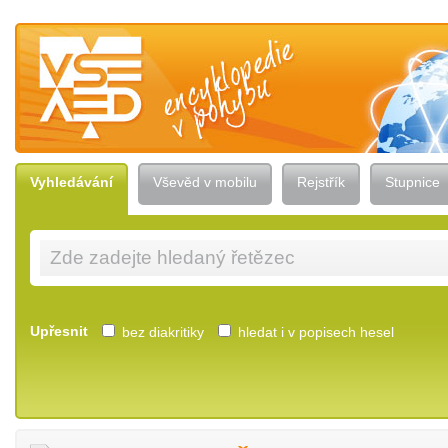
Vševěd — encyklopedie v pohybu
Vyhledávání
Vševěd v mobilu
Rejstřík
Stupnice
Upřesnit
bez diakritiky
hledat i v popisech hesel