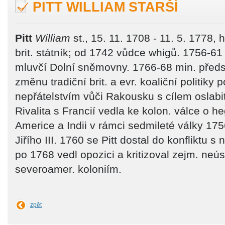
PITT WILLIAM STARŠÍ
Pitt
William
st., 15. 11. 1708 - 11. 5. 1778,
brit. státník; od 1742 vůdce whigů. 1756-61 
mluvčí Dolní sněmovny. 1766-68 min. předs
změnu tradiční brit. a evr. koaliční politiky
nepřátelstvím vůči Rakousku s cílem oslabit 
Rivalita s Francií vedla ke kolon. válce o h
Americe a Indii v rámci sedmileté války 17
Jiřího III. 1760 se Pitt dostal do konfliktu
po 1768 vedl opozici a kritizoval zejm. neú
severoamer. koloniím.
zpět