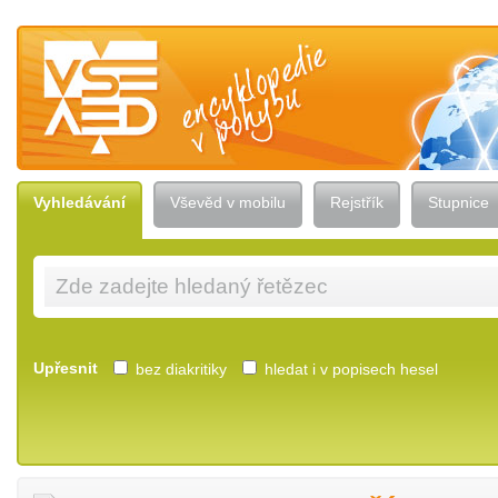
Vševěd — encyklopedie v pohybu
Vyhledávání
Vševěd v mobilu
Rejstřík
Stupnice
Upřesnit
bez diakritiky
hledat i v popisech hesel