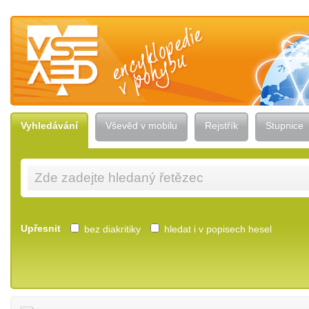
Vševěd — encyklopedie v pohybu
Vyhledávání
Vševěd v mobilu
Rejstřík
Stupnice
Upřesnit
bez diakritiky
hledat i v popisech hesel