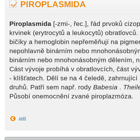
PIROPLASMIDA
Piroplasmida
[-zmi-, řec.], řád prvoků cizo
krvinek (erytrocytů a leukocytů) obratlovců.
bičíky a hemoglobin nepřeměňují na pigme
nepohlavně binárním nebo mnohonásobný
binárním nebo mnohonásobným dělením, ně
Cást vývoje probíhá v obratlovcích, část vý
- klíšťatech. Dělí se na 4 čeledě, zahrnujíc
druhů. Patří sem např. rody
Babesia
.
Theil
Působí onemocnění zvané piroplazmóza.
zpět