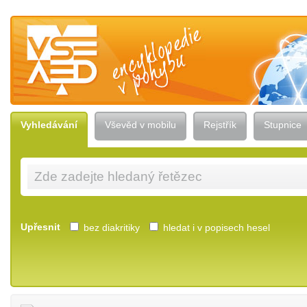
Vševěd — encyklopedie v pohybu
Vyhledávání
Vševěd v mobilu
Rejstřík
Stupnice
Upřesnit
bez diakritiky
hledat i v popisech hesel