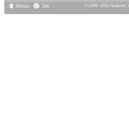
Nahoru
Tisk
© 2005–2011 Netpoint, s