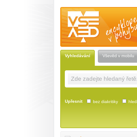
Vševěd — encyklopedie v pohybu
Vyhledávání
Vševěd v mobilu
Upřesnit
bez diakritiky
hleda