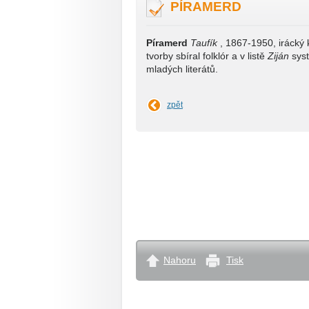
PÍRAMERD
Píramerd
Taufík
, 1867-1950, irácký 
tvorby sbíral folklór a v listě
Ziján
syst
mladých literátů.
zpět
Nahoru
Tisk