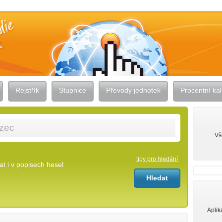
Rejstřík
Stupnice
Převody jednotek
Procentní kal
Vš
tipy pro hledání
t i v popisech hesel
Aplik