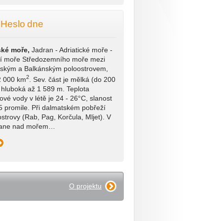
Heslo dne
ské moře,
Jadran - Adriatické moře -
ší moře Středozemního moře mezi
ským a Balkánským poloostrovem,
2
2 000 km
. Sev. část je mělká (do 200
. hluboká až 1 589 m. Teplota
ové vody v létě je 24 - 26°C, slanost
5 promile. Při dalmatském pobřeží
strovy (Rab, Pag, Korčula, Mljet). V
vane nad mořem…
O projektu