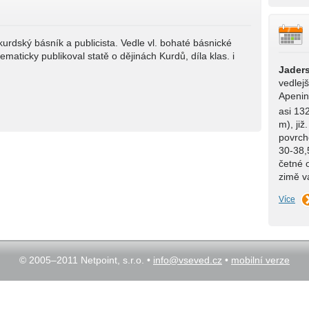
kurdský básník a publicista. Vedle vl. bohaté básnické
ematicky publikoval statě o dějinách Kurdů, díla klas. i
Jader
vedlej
Apenin
asi 13
m), již
povrch
30-38,
četné o
zimě 
Více
© 2005–2011 Netpoint, s.r.o. •
info@vseved.cz
•
mobilní verze