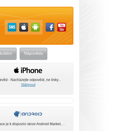
kulátor
Nápověda
evěd - Nacházejte odpovědi, ne linky...
Stáhnout
ace je k dispozici skrze Android Market.…