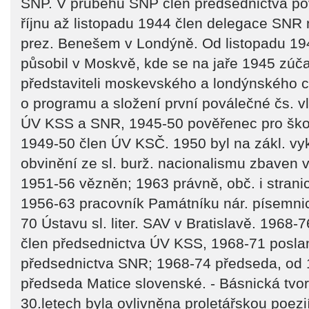
SNP. V průběhu SNP člen předsednictva po
říjnu až listopadu 1944 člen delegace SNR 
prez. Benešem v Londýně. Od listopadu 19
působil v Moskvě, kde se na jaře 1945 zúča
představiteli moskevského a londýnského c
o programu a složení první poválečné čs. v
ÚV KSS a SNR, 1945-50 pověřenec pro škol
1949-50 člen ÚV KSČ. 1950 byl na zákl. v
obvinění ze sl. burž. nacionalismu zbaven 
1951-56 vězněn; 1963 právně, obč. i stranic
1956-63 pracovník Památníku nár. písemnic
70 Ústavu sl. liter. SAV v Bratislavě. 1968-
člen předsednictva ÚV KSS, 1968-71 posla
předsednictva SNR; 1968-74 předseda, od 
předseda Matice slovenské. - Básnická tvor
30.letech byla ovlivněna proletářskou poezi