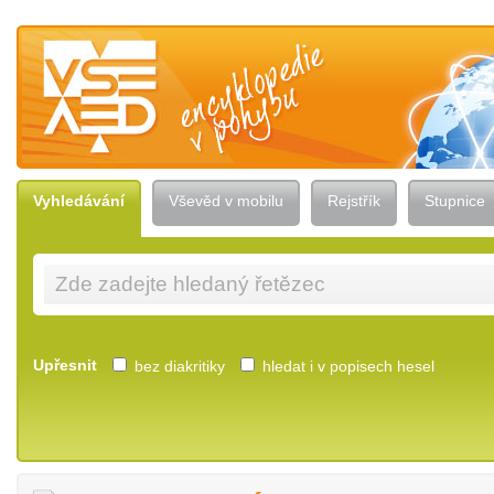
Vševěd — encyklopedie v pohybu
Vyhledávání
Vševěd v mobilu
Rejstřík
Stupnice
Upřesnit
bez diakritiky
hledat i v popisech hesel