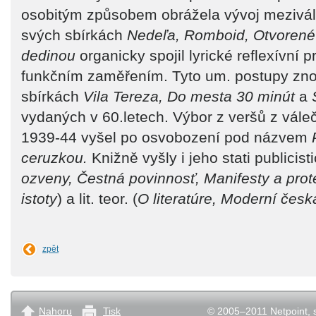
osobitým způsobem obrážela vývoj mezivál
svých sbírkách
Nedeľa, Romboid, Otvorené
dedinou
organicky spojil lyrické reflexívní 
funkčním zaměřením. Tyto um. postupy znov
sbírkách
Vila Tereza, Do mesta 30 minút
a
vydaných v 60.letech. Výbor z veršů z vál
1939-44 vyšel po osvobození pod názvem
ceruzkou.
Knižně vyšly i jeho stati publicisti
ozveny, Čestná povinnosť, Manifesty a prot
istoty
) a lit. teor. (
O literatúre, Moderní česká
zpět
Nahoru
Tisk
© 2005–2011 Netpoint, s