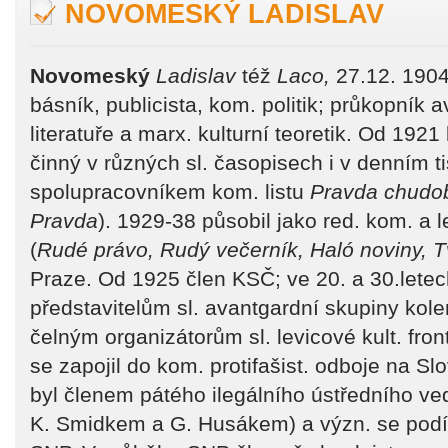
NOVOMESKÝ LADISLAV
Novomeský
Ladislav
též
Laco,
27.12. 1904 
básník, publicista, kom. politik; průkopník a
literatuře a marx. kulturní teoretik. Od 1921 
činný v různých sl. časopisech i v denním ti
spolupracovníkem kom. listu
Pravda chudo
Pravda
). 1929-38 působil jako red. kom. a 
(
Rudé právo, Rudý večerník, Haló noviny, 
Praze. Od 1925 člen KSČ; ve 20. a 30.letech 
představitelům sl. avantgardní skupiny kol
čelným organizátorům sl. levicové kult. front
se zapojil do kom. protifašist. odboje na S
byl členem pátého ilegálního ústředního ve
K. Smidkem a G. Husákem) a význ. se podíl