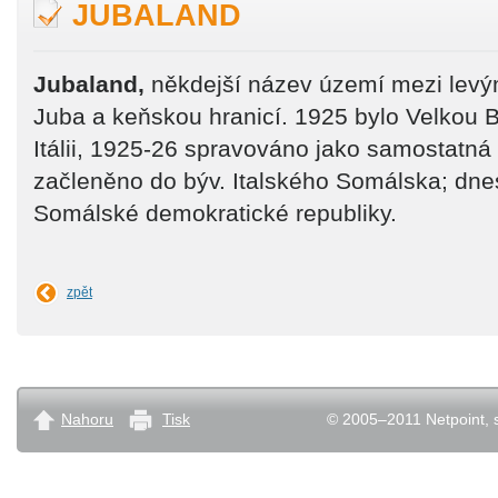
JUBALAND
Jubaland,
někdejší název území mezi lev
Juba a keňskou hranicí. 1925 bylo Velkou B
Itálii, 1925-26 spravováno jako samostatná i
začleněno do býv. Italského Somálska; dne
Somálské demokratické republiky.
zpět
Nahoru
Tisk
© 2005–2011 Netpoint, s