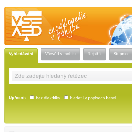
Vševěd — encyklopedie v pohybu
Vyhledávání
Vševěd v mobilu
Rejstřík
Stupnice
Upřesnit
bez diakritiky
hledat i v popisech hesel