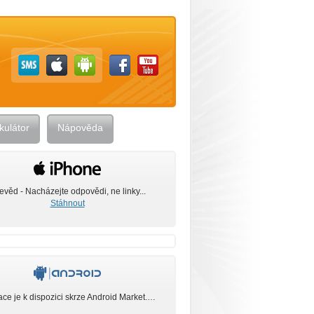
kulátor
Nápověda
evěd - Nacházejte odpovědi, ne linky...
Stáhnout
ace je k dispozici skrze Android Market.…