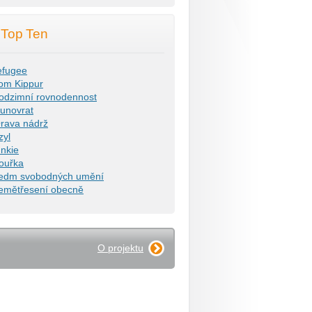
Top Ten
efugee
om Kippur
odzimní rovnodennost
lunovrat
rava nádrž
zyl
unkie
ouřka
edm svobodných umění
emětřesení obecně
O projektu