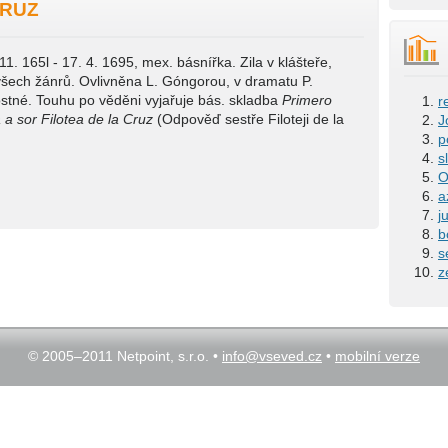
CRUZ
 11. 165l - 17. 4. 1695, mex. básnířka. Zila v klášteře,
ě všech žánrů. Ovlivněna L. Góngorou, v dramatu P.
lostné. Touhu po věděni vyjařuje bás. skladba
Primero
r
a sor Filotea de la Cruz
(Odpověď sestře Filoteji de la
J
p
s
O
a
j
b
s
z
© 2005–2011 Netpoint, s.r.o. •
info@vseved.cz
•
mobilní verze