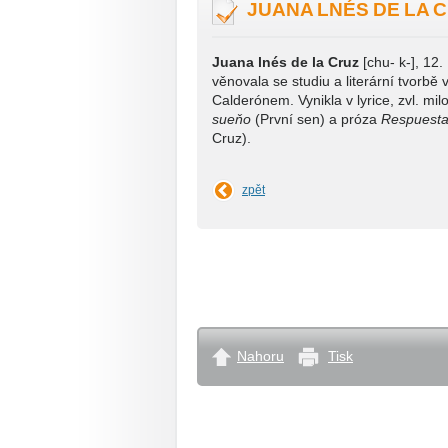
JUANA LNÉS DE LA 
Juana lnés de la Cruz
[chu- k-], 12.
věnovala se studiu a literární tvorb
Calderónem. Vynikla v lyrice, zvl. mi
sueňo
(První sen) a próza
Respuesta 
Cruz).
zpět
Nahoru
Tisk