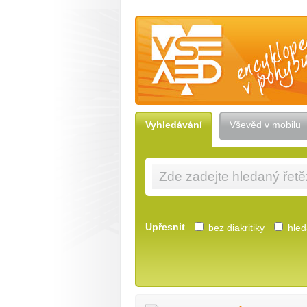
Vševěd — encyklopedie v pohybu
Vyhledávání
Vševěd v mobilu
Upřesnit
bez diakritiky
hleda