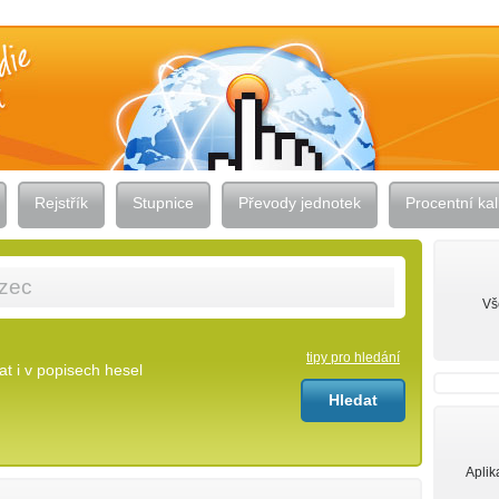
Rejstřík
Stupnice
Převody jednotek
Procentní kal
Vš
tipy pro hledání
t i v popisech hesel
Aplik