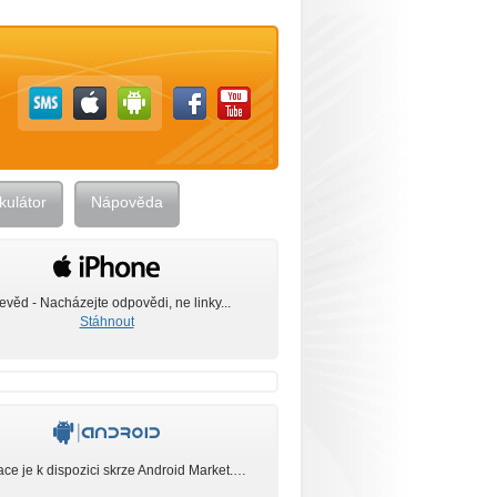
kulátor
Nápověda
evěd - Nacházejte odpovědi, ne linky...
Stáhnout
ace je k dispozici skrze Android Market.…