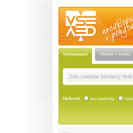
Vševěd — encyklopedie v pohybu
Vyhledávání
Vševěd v mobilu
Upřesnit
bez diakritiky
hleda