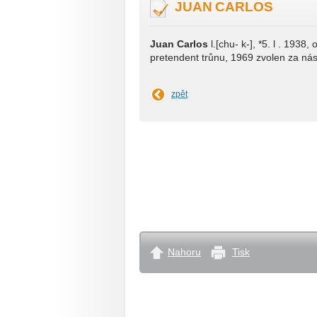
JUAN CARLOS
Juan Carlos
l.[chu- k-], *5. l . 1938
pretendent trůnu, 1969 zvolen za ná
zpět
Nahoru
Tisk