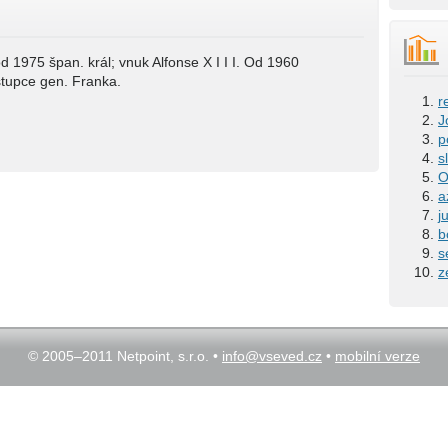
, od 1975 špan. král; vnuk Alfonse X I I I. Od 1960
stupce gen. Franka.
r
J
p
s
O
a
j
b
s
z
© 2005–2011 Netpoint, s.r.o. •
info@vseved.cz
•
mobilní verze