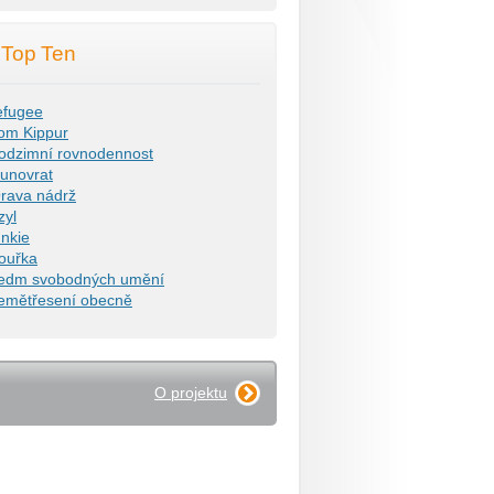
Top Ten
efugee
om Kippur
odzimní rovnodennost
lunovrat
rava nádrž
zyl
unkie
ouřka
edm svobodných umění
emětřesení obecně
O projektu