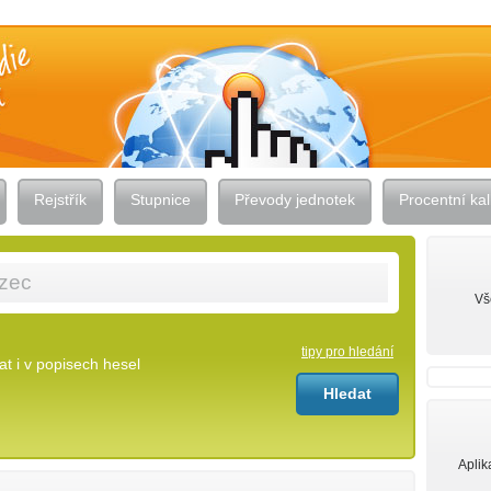
Rejstřík
Stupnice
Převody jednotek
Procentní kal
Vš
tipy pro hledání
t i v popisech hesel
Aplik