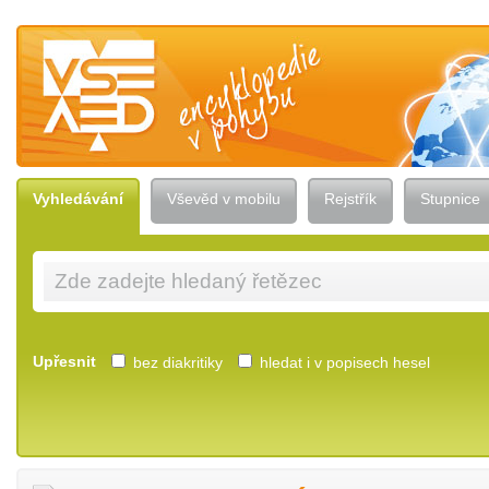
Vševěd — encyklopedie v pohybu
Vyhledávání
Vševěd v mobilu
Rejstřík
Stupnice
Upřesnit
bez diakritiky
hledat i v popisech hesel