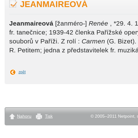
JEANMAIREOVÁ
Jeanmaireová
[žanméro-]
Renée
, *29. 4. 
fr. tanečnice; 1939-42 členka Pařížské oper
souborů v Paříži. Z rolí :
Carmen
(G. Bizet)
R. Petitem; jedna z představitelek fr. muziká
zpět
Nahoru
Tisk
© 2005–2011 Netpoint, s