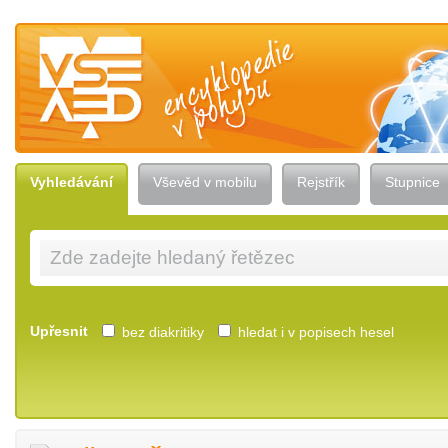
Vševěd — encyklopedie v pohybu
Vyhledávání
Vševěd v mobilu
Rejstřík
Stupnice
Upřesnit
bez diakritiky
hledat i v popisech hesel