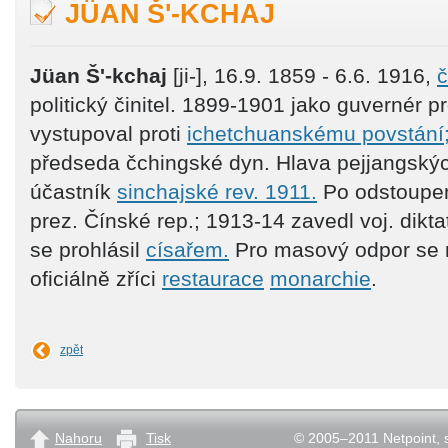
JÜAN Š'-KCHAJ
Jüan Š'-kchaj
[ji-], 16.9. 1859 - 6.6. 1916,
č
politický činitel. 1899-1901 jako guvernér p
vystupoval proti
ichetchuanskému povstání
předseda čchingské dyn. Hlava pejjangských
účastník
sinchajské rev. 1911.
Po odstoupe
prez. Čínské rep.; 1913-14 zavedl voj. dikta
se prohlásil
císařem.
Pro masový odpor se 
oficiálně zříci
restaurace
monarchie
.
zpět
Nahoru
Tisk
© 2005–2011 Netpoint, s