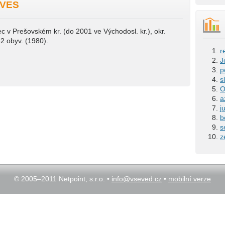
 VES
 v Prešovském kr. (do 2001 ve Východosl. kr.), okr.
42 obyv. (1980).
r
J
p
s
O
a
j
b
s
z
© 2005–2011 Netpoint, s.r.o. •
info@vseved.cz
•
mobilní verze