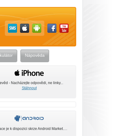
kulátor
Nápověda
evěd - Nacházejte odpovědi, ne linky...
Stáhnout
ace je k dispozici skrze Android Market.…