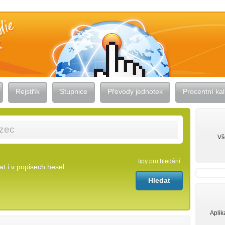
Rejstřík
Stupnice
Převody jednotek
Procentní kal
Vš
tipy pro hledání
t i v popisech hesel
Aplik