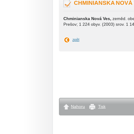
CHMINIANSKA NOVÁ
Chminianska Nová Ves,
zeměd. obec
Prešov; 1 224 obyv. (2003) srov. 1 1
zpět
Nahoru
Tisk