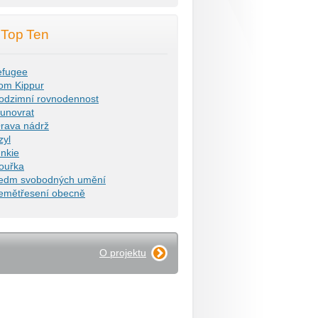
Top Ten
efugee
om Kippur
odzimní rovnodennost
lunovrat
rava nádrž
zyl
unkie
ouřka
edm svobodných umění
emětřesení obecně
O projektu