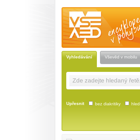
Vševěd — encyklopedie v pohybu
Vyhledávání
Vševěd v mobilu
Upřesnit
bez diakritiky
hleda