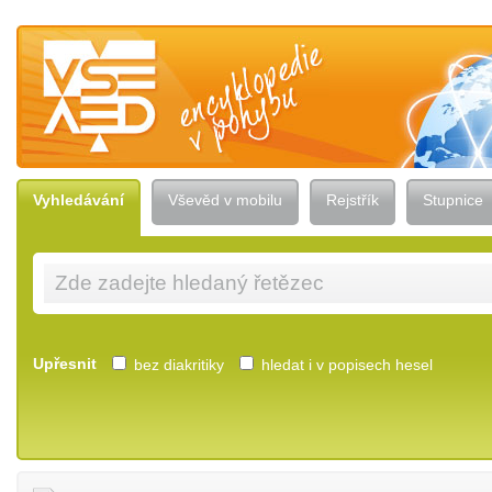
Vševěd — encyklopedie v pohybu
Vyhledávání
Vševěd v mobilu
Rejstřík
Stupnice
Upřesnit
bez diakritiky
hledat i v popisech hesel