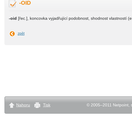
-OID
-oid
[řec.], koncovka vyjadřující podobnost, shodnost vlastností (el
zpět
Nahoru
Tisk
© 2005–2011 Netpoint, s